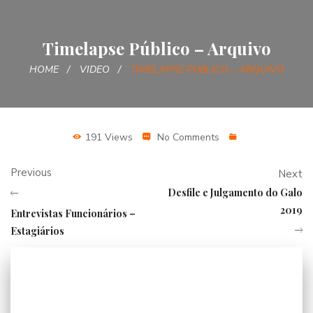
Timelapse Público – Arquivo
HOME
VIDEO
TIMELAPSE PÚBLICO – ARQUIVO
191 Views
No Comments
Previous
Next
Desfile e Julgamento do Galo
2019
Entrevistas Funcionários –
Estagiários